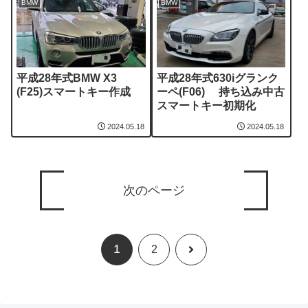
BMW
BMW
平成28年式BMW X3
平成28年式630iグランク
(F25)スマートキー作成
ーペ(F06) 持ち込み中古
スマートキー初期化
2024.05.18
2024.05.18
次のページ
1
次
2
へ