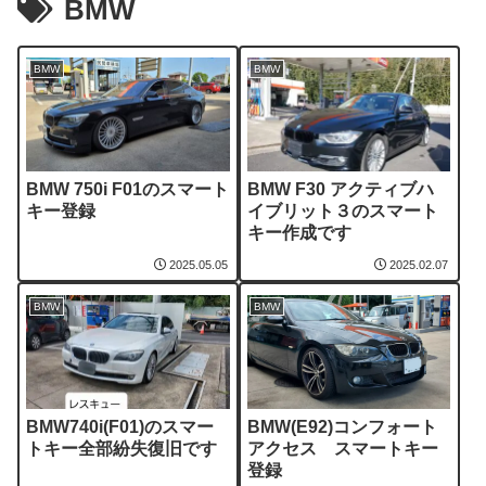
BMW
BMW
BMW
BMW 750i F01のスマート
BMW F30 アクティブハ
キー登録
イブリット３のスマート
キー作成です
2025.05.05
2025.02.07
BMW
BMW
BMW740i(F01)のスマー
BMW(E92)コンフォート
トキー全部紛失復旧です
アクセス スマートキー
登録