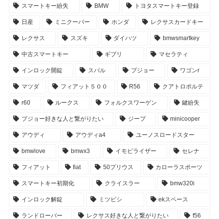
スマートキー紛失
BMW
トヨタスマートキー登録
日産
ミニクーパー
ホンダ
レクサスカードキー
レクサス
スズキ
ダイハツ
bmwsmartkey
中古スマートキー
ギブリ
マセラティ
インロック開錠
スバル
プジョー
ワゴンr
マツダ
フィアット５００
R56
クアトロポルテ
r60
ルークス
フォルクスワーゲン
鍵紛失
プジョー好きな人と繋がりたい
ジープ
minicooper
アウディ
アウディa4
ユーノスロードスター
bmwlove
bmwx3
イモビライザー
セレナ
フィアット
fiat
50プリウス
カローラスポーツ
スマートキー初期化
クライスラー
bmw320i
インロック解錠
ミツビシ
ekスペース
ランドローバー
レクサス好きな人と繋がりたい
f56