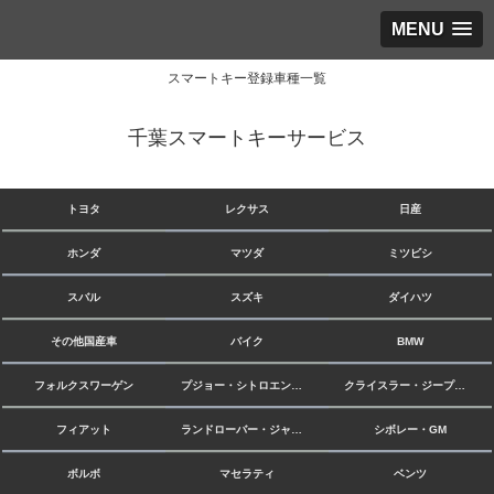
MENU
スマートキー登録車種一覧
千葉スマートキーサービス
トヨタ
レクサス
日産
ホンダ
マツダ
ミツビシ
スバル
スズキ
ダイハツ
その他国産車
バイク
BMW
フォルクスワーゲン
プジョー・シトロエン・ルノー
クライスラー・ジープ・ダッジ
フィアット
ランドローバー・ジャガー
シボレー・GM
ボルボ
マセラティ
ベンツ