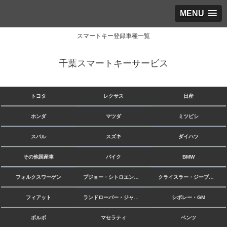
MENU
スマートキー登録車種一覧
千葉スマートキーサービス
トヨタ
レクサス
日産
ホンダ
マツダ
ミツビシ
スバル
スズキ
ダイハツ
その他国産車
バイク
BMW
フォルクスワーゲン
プジョー・シトロエン・ルノー
クライスラー・ジープ・ダッジ
フィアット
ランドローバー・ジャガー
シボレー・GM
ボルボ
マセラティ
ベンツ