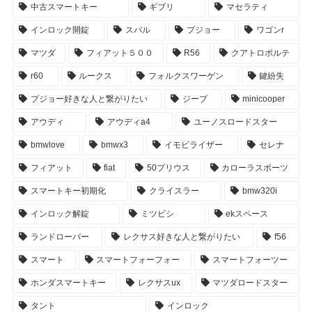
中古スマートキー
ギブリ
マセラティ
インロック開錠
スバル
プジョー
ワゴンr
マツダ
フィアット５００
R56
クアトロポルテ
r60
ルークス
フォルクスワーゲン
鍵紛失
プジョー好きな人と繋がりたい
ジープ
minicooper
アウディ
アウディa4
ユーノスロードスター
bmwlove
bmwx3
イモビライザー
セレナ
フィアット
fiat
50プリウス
カローラスポーツ
スマートキー初期化
クライスラー
bmw320i
インロック解錠
ミツビシ
ekスペース
ランドローバー
レクサス好きな人と繋がりたい
f56
スマート
スマートフォーフォー
スマートフォーツー
ホンダスマートキー
レクサスux
マツダロードスター
タント
インロック